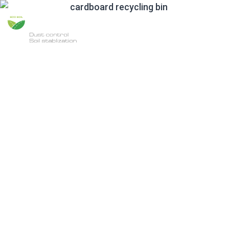
ЭКО СОЙЛ ХХК
Уул уурхайн инновацын технологи