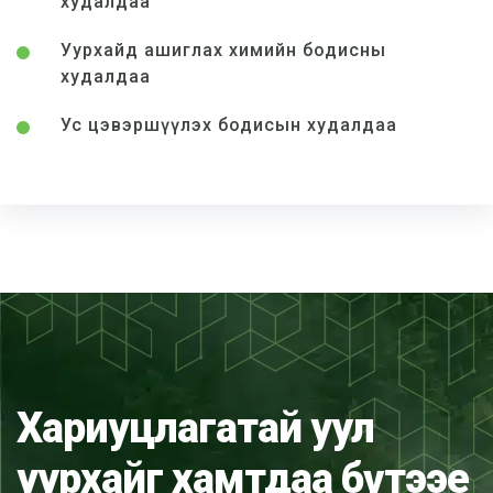
худалдаа
Уурхайд ашиглах химийн бодисны
худалдаа
Ус цэвэршүүлэх бодисын худалдаа
Хариуцлагатай уул
уурхайг хамтдаа бүтээе