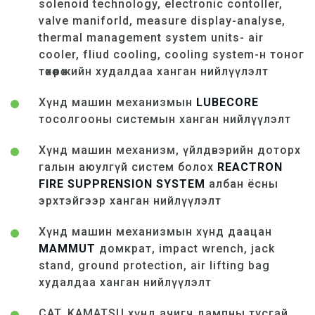
solenoid technology, electronic contoller,
valve maniforld, measure display-analyse,
thermal management system units- air
cooler, fliud cooling, cooling system-н тоног
төхөөрөжийн худалдаа ханган нийлүүлэлт
Хүнд машин механизмын
LUBECORE
тосолгооны системын ханган нийлүүлэлт
Хүнд машин механизм, үйлдвэрийн доторх
галын аюулгүй систем болох
REACTRON
FIRE SUPPRENSION SYSTEM
албан ёсны
эрхтэйгээр ханган нийлүүлэлт
Хүнд машин механизмын хүнд даацан
MAMMUT
домкрат, impact wrench, jack
stand, ground protection, air lifting bag
худалдаа ханган нийлүүлэлт
CAT, KAMATSU хүнд ачигч дампны тусгай