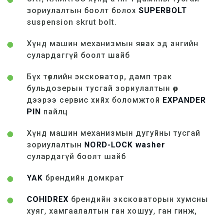
зориулалтын боолт болох
SUPERBOLT
suspension skrut bolt.
Хүнд машин механизмын явах эд ангийн
сулардаггүй боолт шайб
Бүх төрлийн эксковатор, дамп трак
бульдозерын тусгай зориулалтын өөр
дээрээ сервис хийх боломжтой
EXPANDER
PIN
пайлц
Хүнд машин механизмын дугуйны тусгай
зориулалтын
NORD-LOCK washer
сулардагүй боолт шайб
YAK
брендийн домкрат
COHIDREX
брендийн эксковаторын хумсны
хуяг, хамгаалалтын ган хошуу, ган гинж,