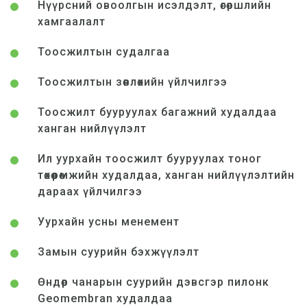
Нүүрсний овоолгын исэлдэлт, өгөршлийн
хамгаалалт
Тоосжилтын судалгаа
Тоосжилтын зөвлөхийн үйлчилгээ
Тоосжилт бууруулах багажний худалдаа
ханган нийлүүлэлт
Ил уурхайн тоосжилт бууруулах тоног
төхөөрөмжийн худалдаа, ханган нийлүүлэлтийн
дараах үйлчилгээ
Уурхайн усны менемент
Замын суурийн бэхжүүлэлт
Өндөр чанарын суурийн дэвсгэр пилонк
Geomembran худалдаа