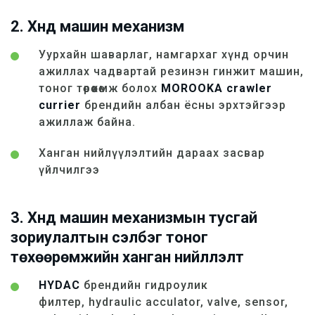
2. Хүнд машин механизм
Уурхайн шаварлаг, намгархаг хүнд орчин
ажиллах чадвартай резинэн гинжит машин,
тоног төрөөхөмж болох
MOROOKA crawler
currier
брендийн албан ёсны эрхтэйгээр
ажиллаж байна.
Ханган нийлүүлэлтийн дараах засвар
үйлчилгээ
3. Хүнд машин механизмын тусгай
зориулалтын сэлбэг тоног
төхөөрөмжийн ханган нийлүүлэлт
HYDAC
брендийн гидроулик
филтер, hydraulic acculator, valve, sensor,