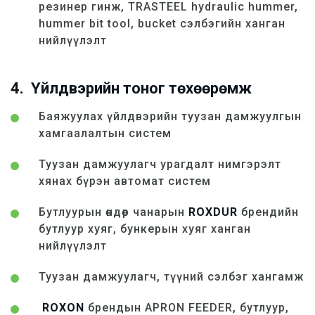
резинер гинж, TRASTEEL hydraulic hummer,
hummer bit tool, bucket сэлбэгийн ханган
нийлүүлэлт
4. Үйлдвэрийн тоног төхөөрөмж
Баяжуулах үйлдвэрийн туузан дамжуулгын
хамгаалалтын систем
Туузан дамжуулагч урагдалт нимгэрэлт
хянах бүрэн автомат систем
Бутлуурын өндөр чанарын
ROXDUR
брендийн
бутлуур хуяг, бункерын хуяг ханган
нийлүүлэлт
Туузан дамжуулагч, түүний сэлбэг хангамж
ROXON
брендын APRON FEEDER, бутлуур,