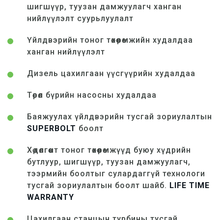
шигшүүр, туузан дамжуулагч ханган
нийлүүлэлт суурьлуулалт
Үйлдвэрийн тоног төхөөрөмжийн худалдаа
ханган нийлүүлэлт
Дизель цахилгаан үүсгүүрийн худалдаа
Төрөл бүрийн насосны худалдаа
Баяжуулах үйлдвэрийн тусгай зориулалтын
SUPERBOLT
боолт
Хөдөлгөөнт тоног төхөөрөмжүүд буюу хүдрийн
бутлуур, шигшүүр, туузан дамжуулагч,
тээрмийн боолтыг сулардаггүй технологи
тусгай зориулалтын боолт шайб.
LIFE TIME
WARRANTY
Цахилгаан станцын турбины тусгай