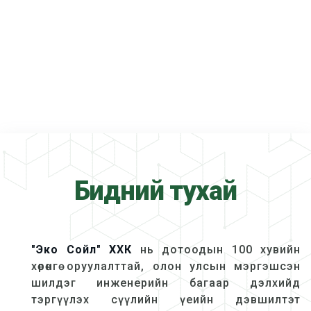
Бидний тухай
"Эко Сойл" ХХК
нь дотоодын 100 хувийн
хөрөнгө оруулалттай, олон улсын мэргэшсэн
шилдэг инженерийн багаар дэлхийд
тэргүүлэх сүүлийн үеийн дэвшилтэт