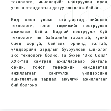
технологи, инновацийг нэвтрүүлэн олон
улсын стандартын дагуу ажиллаж байна.
Бид олон улсын стандартад нийцсэн
технологи, тоног төхөөрөмжийг нэвтрүүлэн
ажиллаж байна. Бидний нэвтрүүлж буй
технологи нь байгалийн гаралтай, хүний
биед хоргүй, байгаль орчинд ээлтэй,
үйлдвэрийн зардлыг бууруулсан шинэлэг
эко технологи болно. Та бүхэн "Эко Сойл"
ХХК-тай хамтран ажилласнаар байгаль
орчин, тоног төхөөрөмжийн найдвартай
ажиллагааг хангуулж, үйлдвэрийн
ашиглалтын зардал, аюулгүй ажиллагааг
бий болгоно.