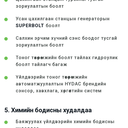
зориулалтын боолт
Усан цахилгаан станцын генераторын
SUPERBOLT
боолт
Салхин эрчим хүчний сэнс боодог тусгай
зориулалтын боолт
Тоног төхөөрөмжийн боолт тайлах гидроулик
боолт тайлагч багаж
Үйлдвэрийн тоног төхөөрөмжийн
автоматжуулалтын HYDAC брендийн
сэнсор, хавхлага, хөргөлтийн систем
5. Химийн бодисны худалдаа
Баяжуулах үйлдвэрийн химийн бодисны