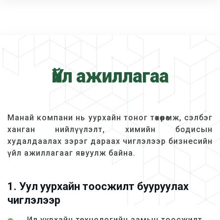
Үйл ажиллагаа
Манай компани нь уурхайн тоног төхөөрөмж, сэлбэг
ханган нийлүүлэлт, химийн бодисын
худалдаалах зэрэг дараах чиглэлээр бизнесийн
үйл ажиллагааг явуулж байна.
1. Уул уурхайн тоосжилт бууруулах
чиглэлээр
Ил уурхайн технологийн замын тоосжилт