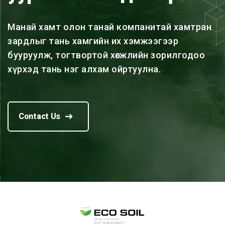
Манай хамт олон танай компанитай хамтран
зардлыг тань хамгийн их хэмжээгээр
бууруулж, тогтвортой хөгжлийн зорилгодоо
хүрхэд тань нэг алхам ойртуулна.
Contact Us