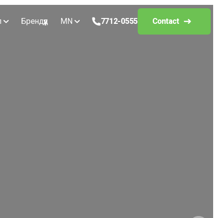
л
Брендүүд
MN
7712-0555
Contact