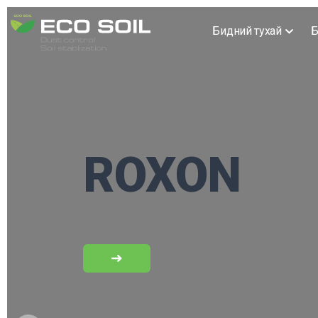
Бидний тухай
Б
ROXON