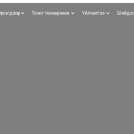
үтээгдэхүүн
Тоног төхөөрөмж
Үйлчилгээ
Шийдэ