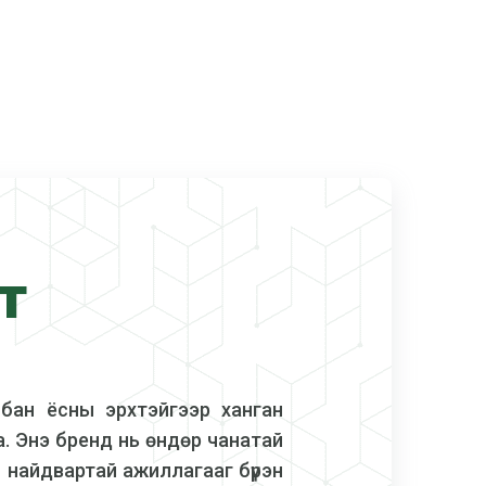
т
бан ёсны эрхтэйгээр ханган
на. Энэ бренд нь өндөр чанатай
 найдвартай ажиллагааг бүрэн