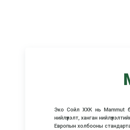
secto
Эко Сойл ХХК нь Mammut бр
нийлүүлэлт, ханган нийлүүлэлт
Европын холбооны стандартад