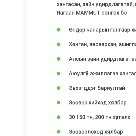
хангасан, зайн удирдлагатай
Яагаан MAMMUT сонгох бэ
Өндөр чанарын гангаар х
Хөнгөн, авсаархан, ашиг
Алсын зайн удирдлагата
Аюулгүй ажиллагаа ханга
Эвхэгддэг бариултай
Зөөвөр хийхэд хялбар
30 150 тн, 200 тн хүртэлх
Зөөвөрлөхөд хялбар