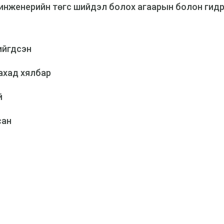
, инженерийн төгс шийдэл болох агаарын болон гид
ийгдсэн
лахад хялбар
й
сан