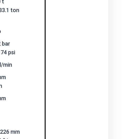
 t
33.1 ton
b
 bar
74 psi
l/min
mm
n
mm
- 226 mm