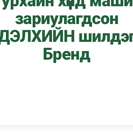
урхайн хүнд маш
зариулагдсон
ДЭЛХИЙН шилдэ
Бренд