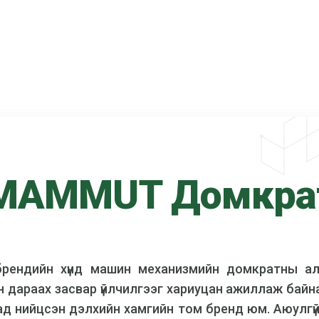
MAMMUT Домкра
ендийн хүнд машин механизмийн домкратны ал
ийн дараах засвар үйлчилгээг хариуцан ажиллаж бай
 нийцсэн дэлхийн хамгийн том бренд юм. Аюулгүй