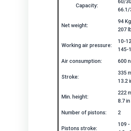
60/30
Capacity:
66.1/
94 Kg
Net weight:
207 l
10-12
Working air pressure:
145-1
Air consumption:
600 n
335 
Stroke:
13.2 i
222 
Min. height:
8.7 in
Number of pistons:
2
109 
Pistons stroke: