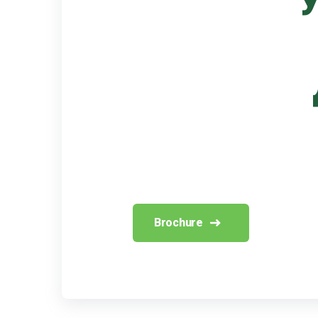
У
Brochure